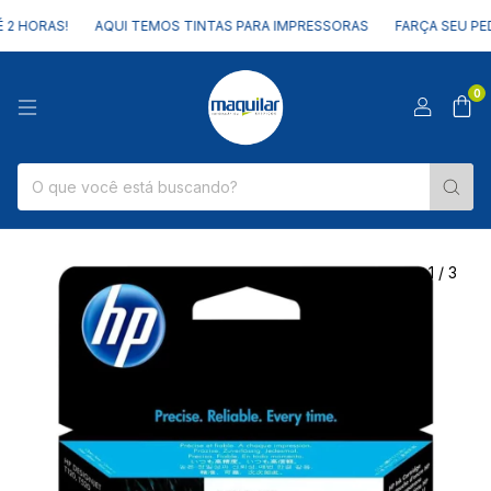
RAS!
AQUI TEMOS TINTAS PARA IMPRESSORAS
FARÇA SEU PEDIDO E
0
1
/
3