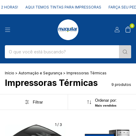
RAS!
AQUI TEMOS TINTAS PARA IMPRESSORAS
FARÇA SEU PEDIDO E 
0
Início
>
Automação e Segurança
>
Impressoras Térmicas
Impressoras Térmicas
9 produtos
Ordenar por:
Filtrar
Mais vendidos
1
/
3