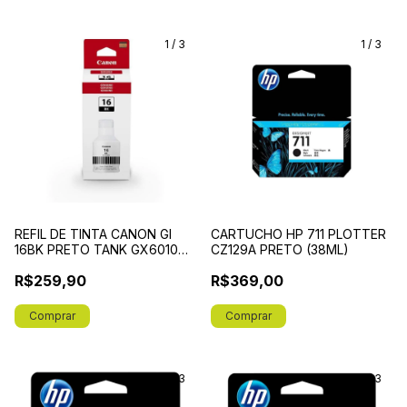
1
/
3
1
/
3
REFIL DE TINTA CANON GI
CARTUCHO HP 711 PLOTTER
16BK PRETO TANK GX6010
CZ129A PRETO (38ML)
GX7010
R$259,90
R$369,00
1
/
3
1
/
3