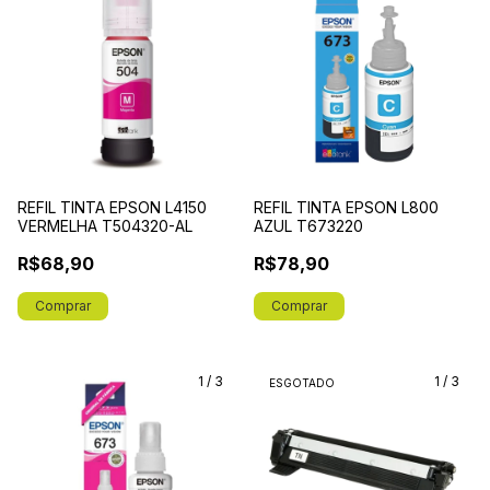
REFIL TINTA EPSON L4150
REFIL TINTA EPSON L800
VERMELHA T504320-AL
AZUL T673220
R$68,90
R$78,90
1
/
3
1
/
3
ESGOTADO