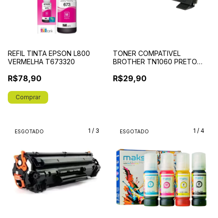
REFIL TINTA EPSON L800
TONER COMPATIVEL
VERMELHA T673320
BROTHER TN1060 PRETO
CHINAMATE
R$78,90
R$29,90
1
/
3
1
/
4
ESGOTADO
ESGOTADO