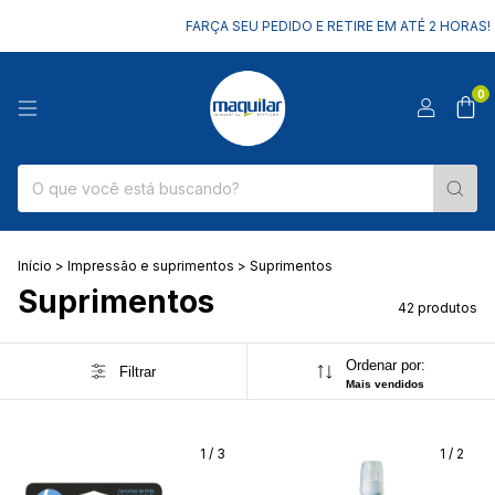
FARÇA SEU PEDIDO E RETIRE EM ATÉ 2 HORAS!
AQ
0
Início
>
Impressão e suprimentos
>
Suprimentos
Suprimentos
42 produtos
Ordenar por:
Filtrar
Mais vendidos
1
/
3
1
/
2