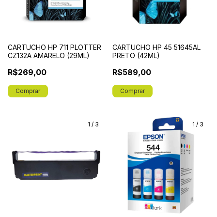
CARTUCHO HP 711 PLOTTER
CARTUCHO HP 45 51645AL
CZ132A AMARELO (29ML)
PRETO (42ML)
R$269,00
R$589,00
1
/
3
1
/
3