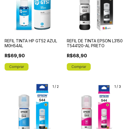
REFIL TINTA HP GT52 AZUL
REFIL DE TINTA EPSON L3150
M0H54AL
T544120-AL PRETO
R$69,90
R$68,90
1
/
2
1
/
3